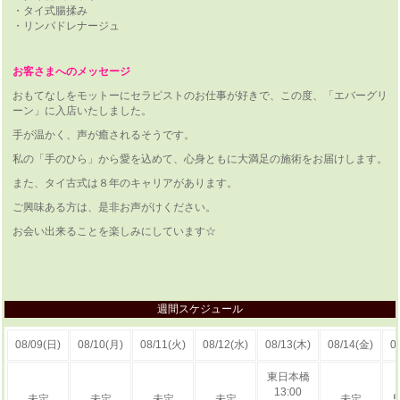
・タイ式腸揉み
・リンパドレナージュ
お客さまへのメッセージ
おもてなしをモットーにセラピストのお仕事が好きで、この度、「エバーグリ
ーン」に入店いたしました。
手が温かく、声が癒されるそうです。
私の「手のひら」から愛を込めて、心身ともに大満足の施術をお届けします。
また、タイ古式は８年のキャリアがあります。
ご興味ある方は、是非お声がけください。
お会い出来ることを楽しみにしています☆
週間スケジュール
08/09(日)
08/10(月)
08/11(火)
08/12(水)
08/13(木)
08/14(金)
0
東日本橋
13:00
未定
未定
未定
未定
未定