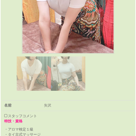
ン
雫
-
し
ず
く-
の
コ
ン
セ
プ
名前
矢沢
ト
スタッフコメント
特技・資格
・アロマ検定１級
・タイ古式マッサージ