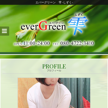
エバーグリーン 雫 -しずく-
エ
PROFILE
バ
プロフィール
ー
グ
リ
ー